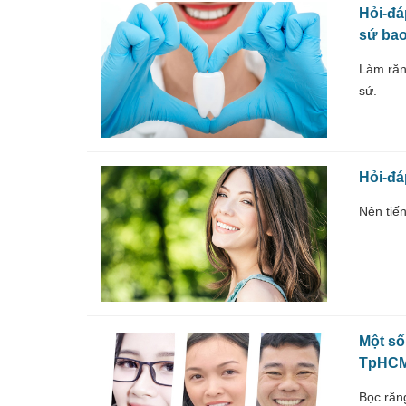
Hỏi-đá
sứ bao
Làm răn
sứ.
Hỏi-đá
Nên tiến
Một số
TpHC
Bọc răn