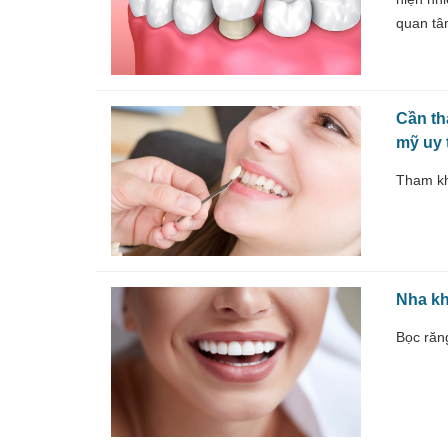
quan tâ
Cần th
mỹ uy 
Tham kh
Nha kh
Bọc răn