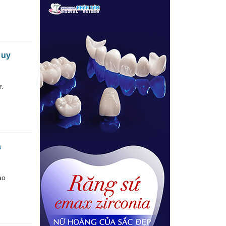
 uy
ứ.
a
ao