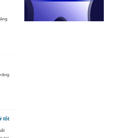
răng
răng.
ứ tốt
uất
ợc sự