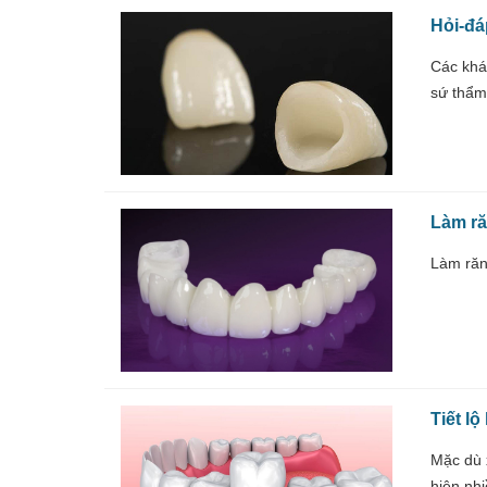
Hỏi-đá
Các khá
sứ thẩm
Làm ră
Làm răn
Tiết lộ
Mặc dù x
hiện nh