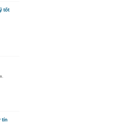
 tốt
m.
 tín