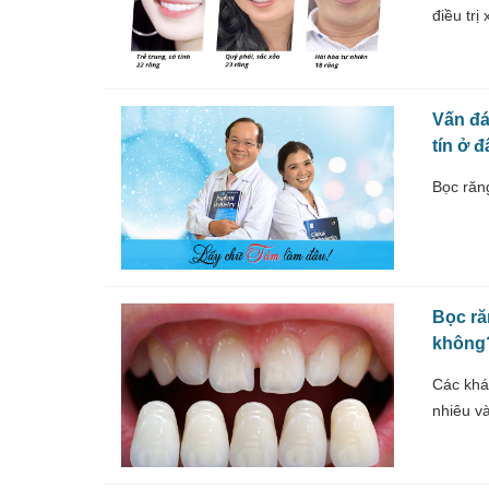
điều trị
Vấn đá
tín ở 
Bọc răn
Bọc ră
không
Các khá
nhiêu v