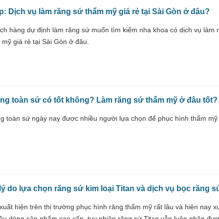
p: Dịch vụ làm răng sứ thẩm mỹ giá rẻ tại Sài Gòn ở đâu?
ch hàng dự định làm răng sứ muốn tìm kiếm nha khoa có dịch vụ làm 
 mỹ giá rẻ tại Sài Gòn ở đâu.
ng toàn sứ có tốt không? Làm răng sứ thẩm mỹ ở đâu tốt?
g toàn sứ ngày nay được nhiều người lựa chọn để phục hình thẩm mỹ 
 lý do lựa chọn răng sứ kim loại Titan và dịch vụ bọc răng s
uất hiện trên thị trường phục hình răng thẩm mỹ rất lâu và hiện nay x
iều dòng sản phẩm cao cấp, tuy nhiên răng sứ Titan vẫn luôn nhận đư