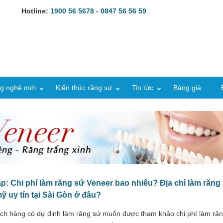
Hotline:
1900 56 5678
-
0847 56 56 59
g nghệ mới
Kiến thức răng sứ
Tin tức
Bảng giá
p: Chi phí làm răng sứ Veneer bao nhiêu? Địa chỉ làm răng
ỹ uy tín tại Sài Gòn ở đâu?
ch hàng có dự định làm răng sứ muốn được tham khảo chi phí làm ră