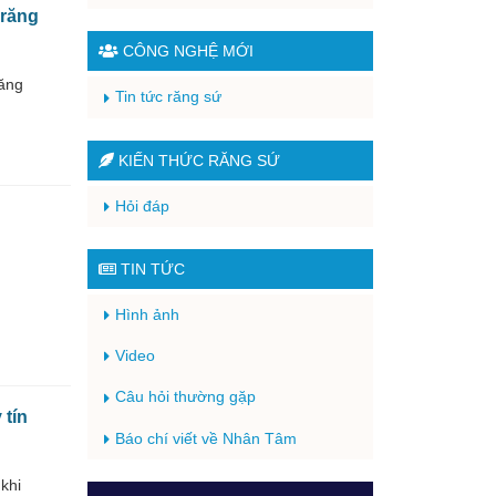
 răng
CÔNG NGHỆ MỚI
răng
Tin tức răng sứ
KIẾN THỨC RĂNG SỨ
Hỏi đáp
TIN TỨC
Hình ảnh
Video
Câu hỏi thường gặp
 tín
Báo chí viết về Nhân Tâm
khi