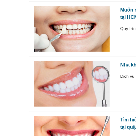
Muốn n
tại HC
Quy trìn
Nha kh
Dịch vụ
Tìm hi
tại qu