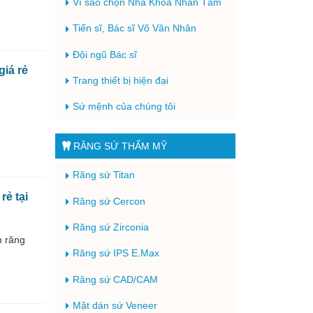
Vì sao chọn Nha Khoa Nhân Tâm
Tiến sĩ, Bác sĩ Võ Văn Nhân
Đội ngũ Bác sĩ
giá rẻ
Trang thiết bị hiện đại
Sứ mệnh của chúng tôi
RĂNG SỨ THẨM MỸ
Răng sứ Titan
rẻ tại
Răng sứ Cercon
Răng sứ Zirconia
m răng
Răng sứ IPS E.Max
Răng sứ CAD/CAM
Mặt dán sứ Veneer