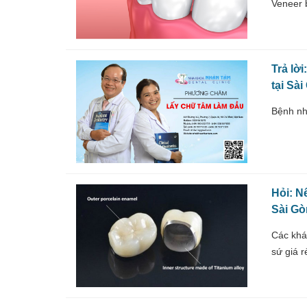
Veneer b
Trả lời
tại Sà
Bệnh nhâ
Hỏi: N
Sài Gò
Các khá
sứ giá r