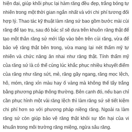
hiện đại, giúp khôi phục lại hàm răng đều đẹp, trắng bóng tự
nhiên trong một thời gian ngắn nhất và với chi phí tương đối
hợp lý. Thao tác kỹ thuật làm răng sứ bao gồm bước mài cùi
răng để tạo trụ, sau đó bác sĩ sẽ dưa trên khuôn răng thật để
tạo một thân răng sứ mới lắp vào bên trên cùi răng, vừa để
bảo vệ răng thật bên trong, vừa mang lại nét thẩm mỹ tự
nhiên và chức năng ăn nhai như răng thật. Tính thẩm mỹ
của răng sứ là có thể cùng lúc khắc phục nhiều khuyết điểm
của răng như răng sứt, mẻ, răng gãy ngang, răng mọc lệch,
hô, móm, răng xỉn màu hay ố vàng mà không thể tẩy trắng
bằng phương pháp thông thường. Bên cạnh đó, nếu bạn chỉ
cần phục hình một vài răng lệch thì làm răng sứ sẽ tiết kiệm
chi phí hơn so với phương pháp niềng răng. Ngoài ra làm
răng sứ còn giúp bảo vệ răng thật khỏi sự tổn hại của vi
khuẩn trong môi trường răng miệng, ngừa sâu răng.