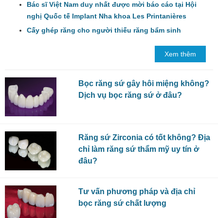
Nhân, Giám đốc Trung tâm Nha khoa
Bác sĩ Việt Nam duy nhất được mời báo cáo tại Hội
Nhân Tâm đã có một bài báo cáo vô
nghị Quốc tế Implant Nha khoa Les Printanières
cùng xuất sắc trong “Hội nghị quốc tế
Cấy ghép răng cho người thiếu răng bẩm sinh
RHEIN'83” diễn ra tại Barcelona, Tây
Ban Nha.
Xem thêm
Bọc răng sứ gây hôi miệng không?
Dịch vụ bọc răng sứ ở đâu?
Răng sứ Zirconia có tốt không? Địa
chỉ làm răng sứ thẩm mỹ uy tín ở
đâu?
Tư vấn phương pháp và địa chỉ
bọc răng sứ chất lượng