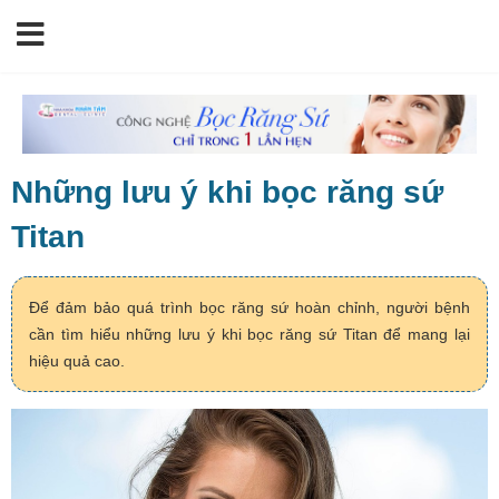
Những lưu ý khi bọc răng sứ
Titan
Để đảm bảo quá trình bọc răng sứ hoàn chỉnh, người bệnh
cần tìm hiểu những lưu ý khi bọc răng sứ Titan để mang lại
hiệu quả cao.